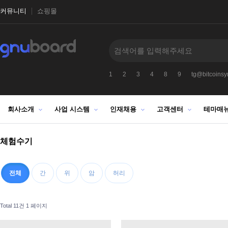
커뮤니티
쇼핑몰
1
2
3
4
8
9
tg@bitcoinsyr
회사소개
사업 시스템
인재채용
고객센터
테마매
체험수기
전체
간
위
암
허리
Total 11건
1 페이지