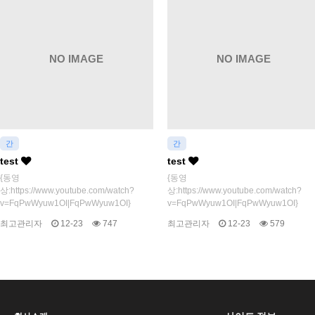
NO IMAGE
NO IMAGE
간
간
test
test
{동영
{동영
상:https://www.youtube.com/watch?
상:https://www.youtube.com/watch?
v=FqPwWyuw1OI|FqPwWyuw1OI}
v=FqPwWyuw1OI|FqPwWyuw1OI}
최고관리자
12-23
747
최고관리자
12-23
579