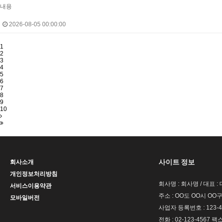
내용
2026-08-05 00:00:00
1
2
3
4
5
6
7
8
9
10
사이트 정보
회사소개
개인정보처리방침
회사명 : 회사명 / 대표 
서비스이용약관
주소 : OO도 OO시 OO구
모바일버전
사업자 등록번호 : 123-4
전화 : 02-123-4567 팩스 