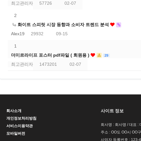
최고관리자
57726
02-07
2
화이트 스피릿 시장 동향과 소비자 트렌드 분석
Alex19
29932
09-15
1
더미르라이프 포스터 pdf파일 ( 회원용 )
29
최고관리자
1473201
02-07
사이트 정보
회사소개
개인정보처리방침
회사명 : 회사명 / 대표 
서비스이용약관
주소 : OO도 OO시 OO구
모바일버전
사업자 등록번호 : 123-4