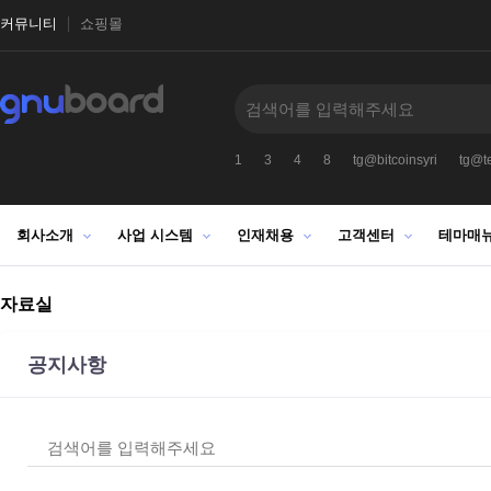
커뮤니티
쇼핑몰
@tetherzon
텔래그램@bitcoinsyri
1
3
4
8
tg@bitcoinsyri
tg@t
회사소개
사업 시스템
인재채용
고객센터
테마매
자료실
공지사항