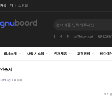
커뮤니티
쇼핑몰
oinsyri
텔레@CASHFILTER365
1
4
8
tg@bitcoinsyri
텔래그램@bi
회사소개
사업 시스템
인재채용
고객센터
테마매
인증서
Total 6건
1 페이지
게시물