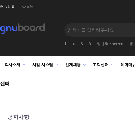
커뮤니티
쇼핑몰
레@fundwash
텔레@UPCOIN24
1
4
6
8
텔래@tetherzon
텔레
회사소개
사업 시스템
인재채용
고객센터
테마매
센터
공지사항