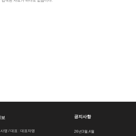
검색된 자료가 하나도 없습니다.
공지사항
정보
회사명 / 대표 : 대표자명
26년3월,4월