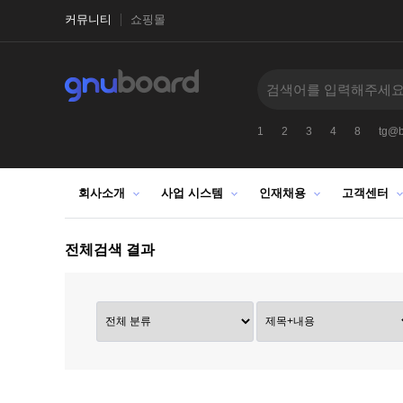
커뮤니티
쇼핑몰
1
2
3
4
8
tg@b
회사소개
사업 시스템
인재채용
고객센터
전체검색 결과