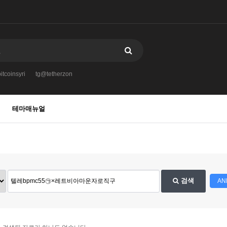
itcoinsyri
tg@tetherzon
테마매뉴얼
검색
AN