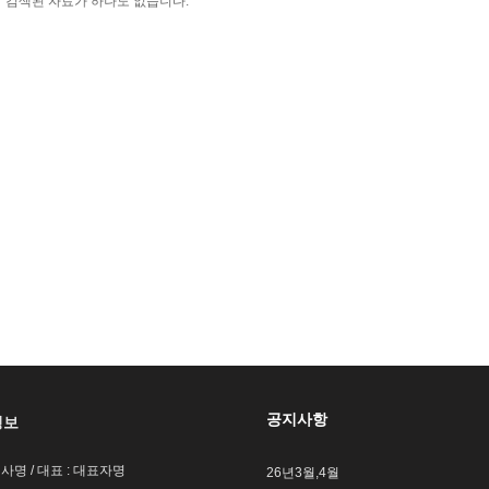
검색된 자료가 하나도 없습니다.
공지사항
정보
회사명 / 대표 : 대표자명
26년3월,4월