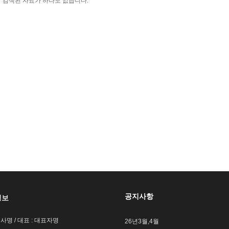
검색된 자료가 하나도 없습니다.
공지사항
정보
회사명 / 대표 : 대표자명
26년3월,4월