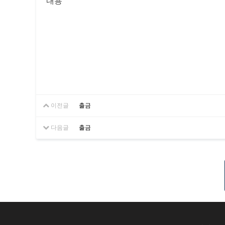
내용
이전글
출금
다음글
출금