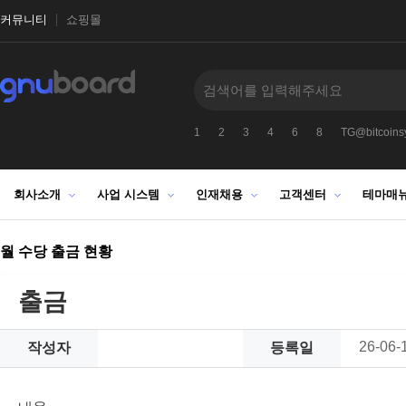
커뮤니티
쇼핑몰
1
2
3
4
6
8
TG@bitcoinsy
회사소개
사업 시스템
인재채용
고객센터
테마매
월 수당 출금 현황
출금
26-06-
작성자
등록일