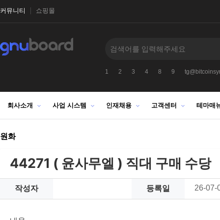
커뮤니티
쇼핑몰
1
2
3
4
8
9
tg@bitcoinsyr
회사소개
사업 시스템
인재채용
고객센터
테마매
원화
44271 ( 윤사무엘 ) 직대 구매 수당
26-07-
작성자
등록일