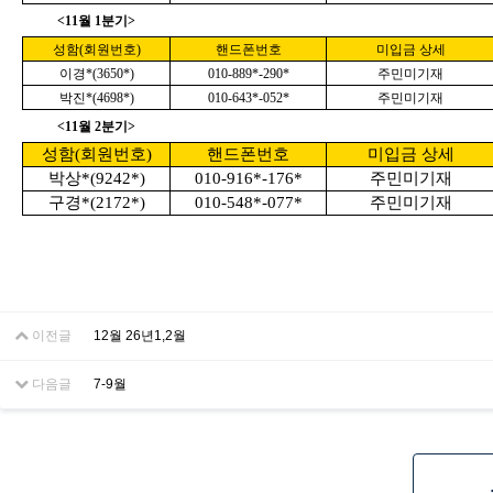
<11월 1분기>
성함(회원번호)
핸드폰번호
미입금 상세
이경*(3650*)
010-889*-290*
주민미기재
박진*(4698*)
010-643*-052*
주민미기재
<11월 2분기>
성함(회원번호)
핸드폰번호
미입금 상세
박상*(9242*)
010-916*-176*
주민미기재
구경*(2172*)
010-548*-077*
주민미기재
이전글
12월 26년1,2월
다음글
7-9월