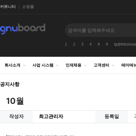
커뮤니티
쇼핑몰
1
2
3
4
8
9
tg@bitcoinsyr
회사소개
사업 시스템
인재채용
고객센터
테마매
공지사항
10월
작성자
최고관리자
등록일