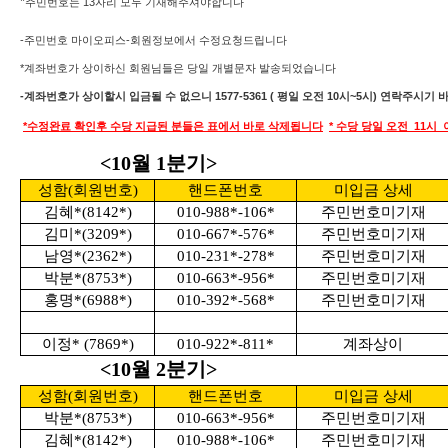
*
주민번호는 13자리 모두 기재해주셔야합니다
-주민번호 마이오피스-회원정보에서 수정요청드립니다
*계좌번호가 상이하신 회원님들은 당일 개별문자 발송되었습니다
-계좌번호가 상이할시 입금될 수 없으니 1577-5361 ( 평일 오전 10시~5시) 연락주시기
*수정완료 확인후 수당 지급된 분들은 표에서 바로 삭제됩니다
* 수당 당일 오전 11
<10월 1분기>
성함(회원번호)
핸드폰번호
미입금 상세
김혜*(8142*)
010-988*-106*
주민번호미기재
김미*(3209*)
010-667*-576*
주민번호미기재
남영*(2362*)
010-231*-278*
주민번호미기재
박분*(8753*)
010-663*-956*
주민번호미기재
홍명*(6988*)
010-392*-568*
주민번호미기재
이정* (7869*)
010-922*-811*
계좌상이
<10월 2분기>
성함(회원번호)
핸드폰번호
미입금 상세
박분*(8753*)
010-663*-956*
주민번호미기재
김혜*(8142*)
010-988*-106*
주민번호미기재