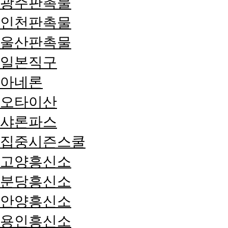
광주판촉물
인천판촉물
울산판촉물
일본직구
아네론
오타이산
샤론파스
집중시즌스쿨
고양흥신소
분당흥신소
안양흥신소
용인흥신소