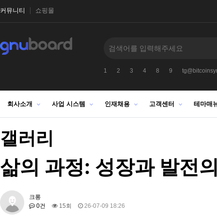
커뮤니티
쇼핑몰
1
2
3
4
8
9
tg@bitcoinsyr
회사소개
사업 시스템
인재채용
고객센터
테마매
갤러리
삶의 과정: 성장과 발전의
크롱
0건
15회
26-07-09 18:26