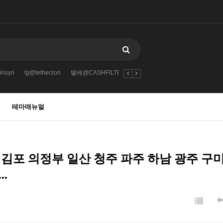
nsyri
tg@tetherzon
텔레@CASHFILTER365
1
2
4
8
TG@bitc
테마매뉴얼
 김포 의정부 일산 청주 파주 하남 광주 구미
…