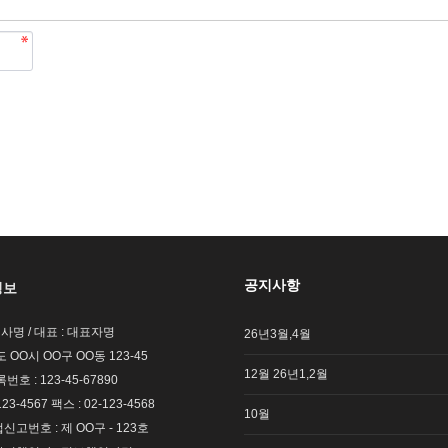
공지사항
정보
회사명 / 대표 : 대표자명
26년3월,4월
도 OO시 OO구 OO동 123-45
12월 26년1,2월
호 : 123-45-67890
123-4567 팩스 : 02-123-4568
10월
고번호 : 제 OO구 - 123호