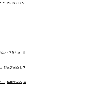
신소
,
인천흥신소
도
신소
,
대구흥신소
,
대
소
,
양산흥신소
검색
신소
,
목포흥신소
,
목