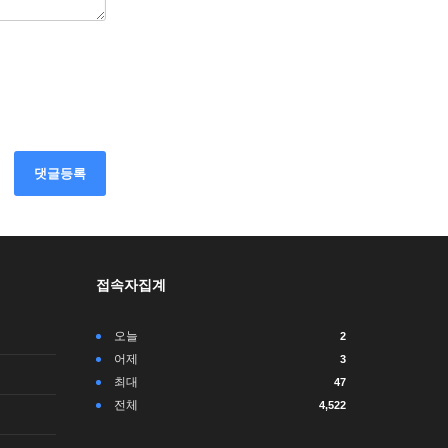
댓글등록
접속자집계
오늘
2
어제
3
최대
47
전체
4,522