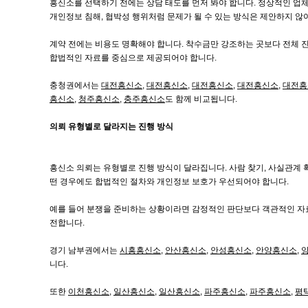
흥신소를 선택하기 전에는 상담 태도를 먼저 봐야 합니다. 정상적인 업체
개인정보 침해, 협박성 행위처럼 문제가 될 수 있는 방식은 제안하지 않
계약 전에는 비용도 명확해야 합니다. 착수금만 강조하는 곳보다 전체 진행
합법적인 자료를 중심으로 제공되어야 합니다.
충청권에서는
대전흥신소
,
대전흥신소
,
대전흥신소
,
대전흥신소
,
대전흥
흥신소
,
청주흥신소
,
충주흥신소
도 함께 비교됩니다.
의뢰 유형별로 달라지는 진행 방식
흥신소 의뢰는 유형별로 진행 방식이 달라집니다. 사람 찾기, 사실관계 확인
떤 경우에도 합법적인 절차와 개인정보 보호가 우선되어야 합니다.
예를 들어 분쟁을 준비하는 상황이라면 감정적인 판단보다 객관적인 자료
전합니다.
경기 남부권에서는
시흥흥신소
,
안산흥신소
,
안성흥신소
,
안양흥신소
,
니다.
또한
이천흥신소
,
일산흥신소
,
일산흥신소
,
파주흥신소
,
파주흥신소
,
평