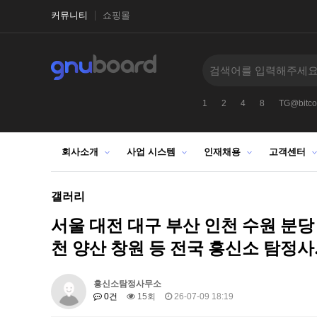
커뮤니티
쇼핑몰
syri
tg@tetherzon
텔레@CASHFILTER365
1
2
4
8
TG@bitcoi
회사소개
사업 시스템
인재채용
고객센터
갤러리
서울 대전 대구 부산 인천 수원 분당
천 양산 창원 등 전국 흥신소 탐정사
흥신소탐정사무소
0건
15회
26-07-09 18:19