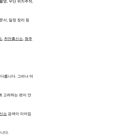
촬영, 무단 위치추적,
문서, 일정 정리 등
소
,
천안흥신소
,
청주
 다릅니다. 그러나 어
께 고려하는 편이 안
신소
검색이 이어집
니다.